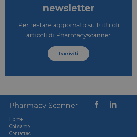
newsletter
__Secure-ROLLOUT_TOKEN
.youtube.com
5 mesi 4
settimane
Per restare aggiornato su tutti gli
articoli di Pharmacyscanner
VISITOR_INFO1_LIVE
5 mesi 4
Google LLC
Iscriviti
settimane
.youtube.com
Pharmacy Scanner
Home
Chi siamo
VISITOR_PRIVACY_METADATA
5 mesi 4
YouTube
Contattaci
settimane
.youtube.com