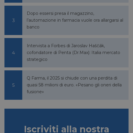
Dopo essersi presa il magazzino,
l’automazione in farmacia vuole ora allargarsi al
banco
bcookie
1 anno
Microsoft
Corporation
.linkedin.com
Intervista a Forbes di Jaroslav Haščák,
cofondatore di Penta (Dr.Max): Italia mercato
strategico
lidc
1 giorno
Microsoft
Q Farma, il 2025 si chiude con una perdita di
Corporation
.linkedin.com
quasi 58 milioni di euro. «Pesano gli oneri della
fusione»
YSC
Sessione
Google LLC
.youtube.com
Iscriviti alla nostra