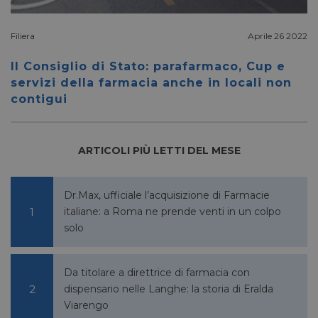
settimane
www.google.com
reCAP
impost
cookie
necessa
Filiera
Aprile 26 2022
(_GRE
quando
eseguit
Il Consiglio di Stato: parafarmaco, Cup e
scopo d
servizi della farmacia anche in locali non
la sua a
rischi.
contigui
ARTICOLI PIÙ LETTI DEL MESE
FORNITORE
NOME
SCADENZA
DESCRIZIONE
/
DOMINIO
__Secure-
.youtube.com
5 mesi 4
/
FORNITORE
Dr.Max, ufficiale l’acquisizione di Farmacie
NOME
SCADENZA
YNID
settimane
DOMINIO
italiane: a Roma ne prende venti in un colpo
li_gc
5 mesi 4
LinkedIn
solo
settimane
Corporation
.linkedin.com
Da titolare a direttrice di farmacia con
dispensario nelle Langhe: la storia di Eralda
Viarengo
_fbp
2 mesi 4
Meta Platform Inc.
settimane
.pharmacyscanner.it