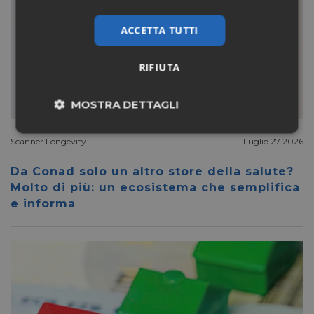
ACCETTA TUTTI
RIFIUTA
MOSTRA DETTAGLI
Necessari
Marketing
Scanner Longevity
Luglio 27 2026
Da Conad solo un altro store della salute?
Molto di più: un ecosistema che semplifica
Non classificati
e informa
Necessari
Marketing
Non classificati
I cookie necessari contribuiscono a rendere fruibile il