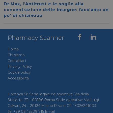
__cf_bm
28 minuti
Cloudflare Inc.
Questo
Dr.Max, l’Antitrust e le soglie alla
59 secondi
.vimeo.com
viene u
per dis
concentrazione delle insegne: facciamo un
tra uma
po’ di chiarezza
Ciò è
vantag
il sito 
fine di
rapporti
sull'uti
Pharmacy Scanner
proprio
__cf_bm
29 minuti
Cloudflare Inc.
Questo
56 secondi
.linkedin.com
viene u
Home
per dis
tra uma
Chi siamo
Ciò è
Contattaci
vantag
il sito 
Privacy Policy
fine di
rapporti
Cookie policy
sull'uti
Accessibilità
proprio
_GRECAPTCHA
5 mesi 4
Google LLC
Google
settimane
www.google.com
reCAP
impost
Homnya Srl Sede legale ed operativa: Via della
cookie
Stelletta, 23 – 00186 Roma Sede operativa: Via Luigi
necessa
(_GRE
Galvani, 24 – 20124 Milano P.iva e CF: 13026241003
quando
eseguit
Tel +39 06 45209 715 Email