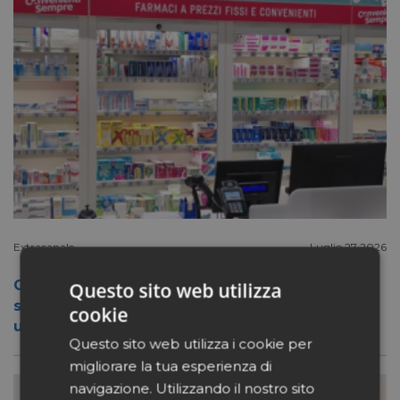
Extracanale
Luglio 27 2026
Conad apre a Firenze il flagship store del
Questo sito web utilizza
suo nuovo format Benessity: sei negozi in
cookie
uno, parafarmacia compresa
Questo sito web utilizza i cookie per
migliorare la tua esperienza di
navigazione. Utilizzando il nostro sito