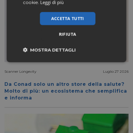
Leggi di più
cookie.
ACCETTA TUTTI
RIFIUTA
MOSTRA DETTAGLI
Necessari
Marketing
Scanner Longevity
Luglio 27 2026
Da Conad solo un altro store della salute?
Non classificati
Molto di più: un ecosistema che semplifica
e informa
Necessari
Marketing
Non classificati