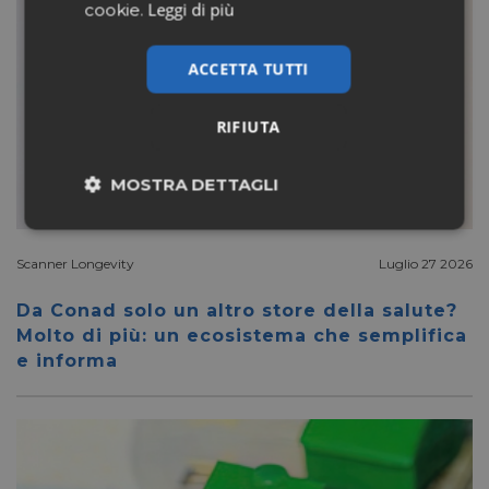
Leggi di più
cookie.
ACCETTA TUTTI
RIFIUTA
MOSTRA DETTAGLI
Necessari
Marketing
Scanner Longevity
Luglio 27 2026
Da Conad solo un altro store della salute?
Non classificati
Molto di più: un ecosistema che semplifica
e informa
Necessari
Marketing
Non classificati