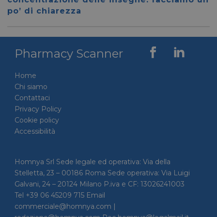
per dis
po’ di chiarezza
tra uma
Ciò è
vantag
il sito 
fine di
rapporti
Pharmacy Scanner
sull'uti
proprio
__cf_bm
29 minuti
Cloudflare Inc.
Questo
Home
56 secondi
.linkedin.com
viene u
Chi siamo
per dis
tra uma
Contattaci
Ciò è
Privacy Policy
vantag
il sito 
Cookie policy
fine di
rapporti
Accessibilità
sull'uti
proprio
_GRECAPTCHA
5 mesi 4
Google LLC
Google
Homnya Srl Sede legale ed operativa: Via della
settimane
www.google.com
reCAP
impost
Stelletta, 23 – 00186 Roma Sede operativa: Via Luigi
cookie
Galvani, 24 – 20124 Milano P.iva e CF: 13026241003
necessa
(_GRE
Tel +39 06 45209 715 Email
quando
eseguit
commerciale@homnya.com |
scopo d