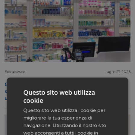
Extracanale
Luglio 27 2026
Conad apre a Firenze il flagship store del
Questo sito web utilizza
suo nuovo format Benessity: sei negozi in
uno, parafarmacia compresa
cookie
Questo sito web utilizza i cookie per
migliorare la tua esperienza di
navigazione. Utilizzando il nostro sito
web acconsenti a tutti i cookie in