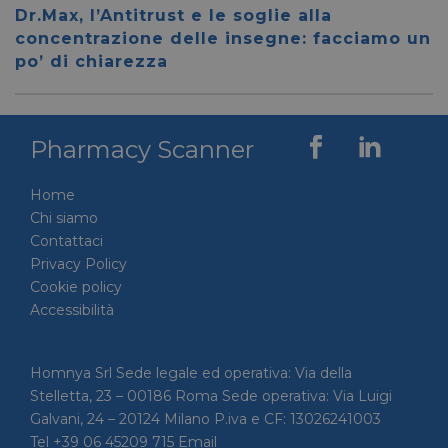
__cf_bm
28 minuti
Cloudflare Inc.
Questo
Dr.Max, l’Antitrust e le soglie alla
59 secondi
.vimeo.com
viene u
per dis
concentrazione delle insegne: facciamo un
tra uma
po’ di chiarezza
Ciò è
vantag
il sito 
fine di
rapporti
sull'uti
Pharmacy Scanner
proprio
__cf_bm
29 minuti
Cloudflare Inc.
Questo
56 secondi
.linkedin.com
viene u
Home
per dis
tra uma
Chi siamo
Ciò è
Contattaci
vantag
il sito 
Privacy Policy
fine di
rapporti
Cookie policy
sull'uti
Accessibilità
proprio
_GRECAPTCHA
5 mesi 4
Google LLC
Google
settimane
www.google.com
reCAP
impost
Homnya Srl Sede legale ed operativa: Via della
cookie
Stelletta, 23 – 00186 Roma Sede operativa: Via Luigi
necessa
(_GRE
Galvani, 24 – 20124 Milano P.iva e CF: 13026241003
quando
eseguit
Tel +39 06 45209 715 Email