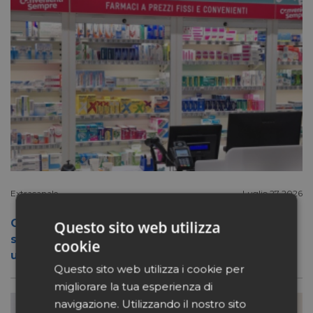
Extracanale
Luglio 27 2026
Conad apre a Firenze il flagship store del
Questo sito web utilizza
suo nuovo format Benessity: sei negozi in
cookie
uno, parafarmacia compresa
Questo sito web utilizza i cookie per
migliorare la tua esperienza di
navigazione. Utilizzando il nostro sito