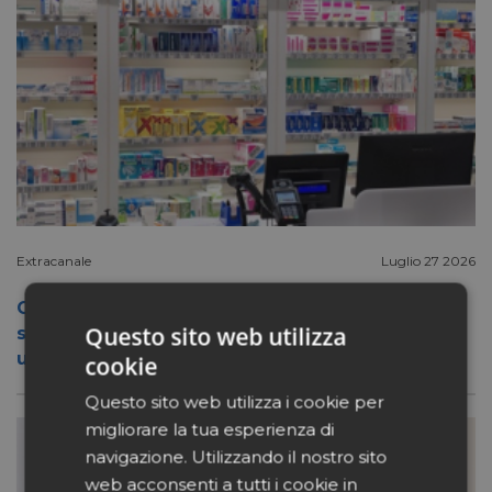
Extracanale
Luglio 27 2026
Conad apre a Firenze il flagship store del
Questo sito web utilizza
suo nuovo format Benessity: sei negozi in
uno, parafarmacia compresa
cookie
Questo sito web utilizza i cookie per
migliorare la tua esperienza di
navigazione. Utilizzando il nostro sito
web acconsenti a tutti i cookie in