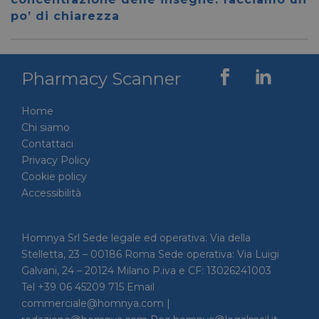
per dis
po’ di chiarezza
tra uma
Ciò è
vantag
il sito 
fine di
rapporti
Pharmacy Scanner
sull'uti
proprio
__cf_bm
29 minuti
Cloudflare Inc.
Questo
Home
56 secondi
.linkedin.com
viene u
Chi siamo
per dis
tra uma
Contattaci
Ciò è
Privacy Policy
vantag
il sito 
Cookie policy
fine di
rapporti
Accessibilità
sull'uti
proprio
_GRECAPTCHA
5 mesi 4
Google LLC
Google
Homnya Srl Sede legale ed operativa: Via della
settimane
www.google.com
reCAP
impost
Stelletta, 23 – 00186 Roma Sede operativa: Via Luigi
cookie
Galvani, 24 – 20124 Milano P.iva e CF: 13026241003
necessa
(_GRE
Tel +39 06 45209 715 Email
quando
eseguit
commerciale@homnya.com |
scopo d