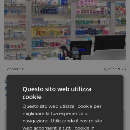
Extracanale
Luglio 27 2026
Conad apre a Firenze il flagship store del
Questo sito web utilizza
suo nuovo format Benessity: sei negozi in
uno, parafarmacia compresa
cookie
Questo sito web utilizza i cookie per
migliorare la tua esperienza di
navigazione. Utilizzando il nostro sito
web acconsenti a tutti i cookie in