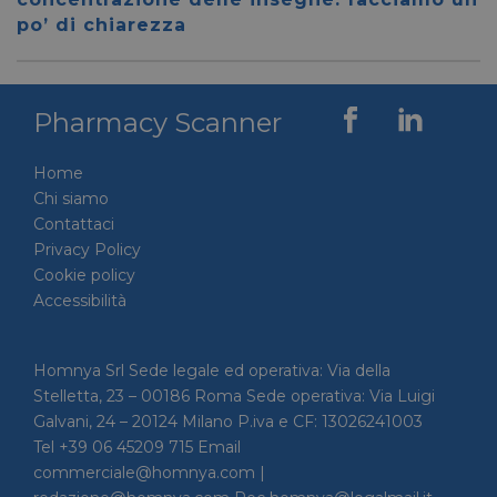
per dis
po’ di chiarezza
tra uma
Ciò è
vantag
il sito 
fine di
rapporti
Pharmacy Scanner
sull'uti
proprio
__cf_bm
29 minuti
Cloudflare Inc.
Questo
Home
56 secondi
.linkedin.com
viene u
Chi siamo
per dis
tra uma
Contattaci
Ciò è
Privacy Policy
vantag
il sito 
Cookie policy
fine di
rapporti
Accessibilità
sull'uti
proprio
_GRECAPTCHA
5 mesi 4
Google LLC
Google
Homnya Srl Sede legale ed operativa: Via della
settimane
www.google.com
reCAP
impost
Stelletta, 23 – 00186 Roma Sede operativa: Via Luigi
cookie
Galvani, 24 – 20124 Milano P.iva e CF: 13026241003
necessa
(_GRE
Tel +39 06 45209 715 Email
quando
eseguit
commerciale@homnya.com |
scopo d