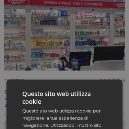
Extracanale
Luglio 27 2026
Conad apre a Firenze il flagship store del
Questo sito web utilizza
suo nuovo format Benessity: sei negozi in
cookie
uno, parafarmacia compresa
Questo sito web utilizza i cookie per
migliorare la tua esperienza di
navigazione. Utilizzando il nostro sito