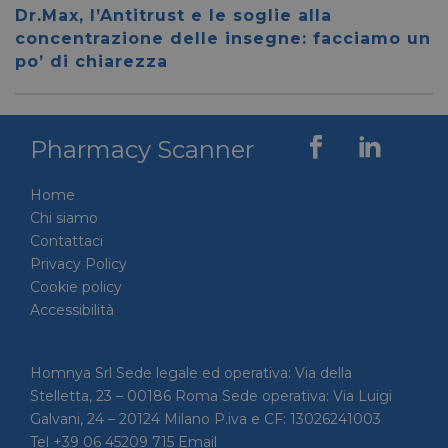
__cf_bm
28 minuti
Cloudflare Inc.
Questo
Dr.Max, l’Antitrust e le soglie alla
59 secondi
.vimeo.com
viene u
per dis
concentrazione delle insegne: facciamo un
tra uma
po’ di chiarezza
Ciò è
vantag
il sito 
fine di
rapporti
sull'uti
Pharmacy Scanner
proprio
__cf_bm
29 minuti
Cloudflare Inc.
Questo
56 secondi
.linkedin.com
viene u
Home
per dis
tra uma
Chi siamo
Ciò è
Contattaci
vantag
il sito 
Privacy Policy
fine di
rapporti
Cookie policy
sull'uti
Accessibilità
proprio
_GRECAPTCHA
5 mesi 4
Google LLC
Google
settimane
www.google.com
reCAP
impost
Homnya Srl Sede legale ed operativa: Via della
cookie
Stelletta, 23 – 00186 Roma Sede operativa: Via Luigi
necessa
(_GRE
Galvani, 24 – 20124 Milano P.iva e CF: 13026241003
quando
eseguit
Tel +39 06 45209 715 Email