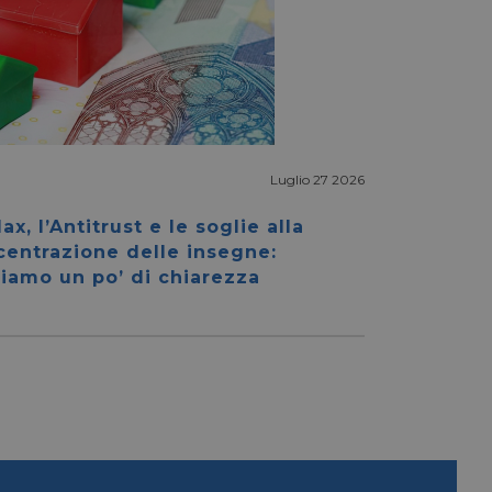
Luglio 27 2026
igazione sulle pagine
kie.
ax, l’Antitrust e le soglie alla
centrazione delle insegne:
iamo un po’ di chiarezza
ookie-Script.com per
dei visitatori. È
e-Script.com
e tra umani e bot.
fettuare rapporti
e tra umani e bot.
fettuare rapporti