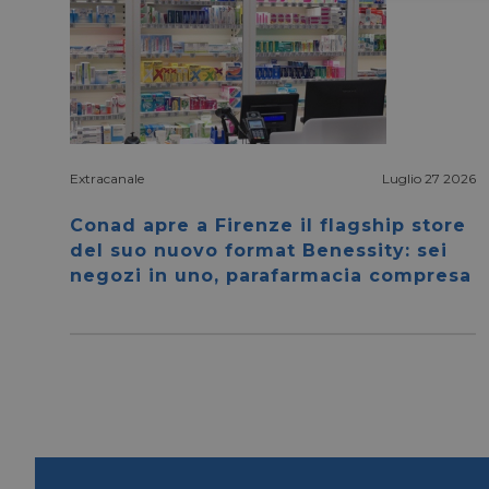
Extracanale
Luglio 27 2026
I cookie necessari con
e l'accesso alle aree 
Conad apre a Firenze il flagship store
NOME
del suo nuovo format Benessity: sei
negozi in uno, parafarmacia compresa
CookieScriptConse
__cf_bm
__cf_bm
_GRECAPTCHA