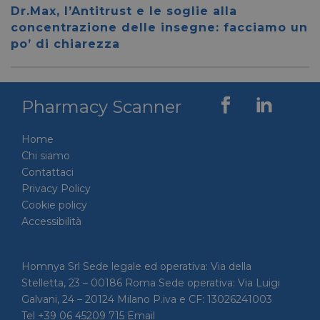
__cf_bm
28 minuti
Cloudflare Inc.
Questo
Dr.Max, l’Antitrust e le soglie alla
59 secondi
.vimeo.com
viene u
per dis
concentrazione delle insegne: facciamo un
tra uma
po’ di chiarezza
Ciò è
vantag
il sito 
fine di
rapporti
sull'uti
Pharmacy Scanner
proprio
__cf_bm
29 minuti
Cloudflare Inc.
Questo
56 secondi
.linkedin.com
viene u
Home
per dis
tra uma
Chi siamo
Ciò è
Contattaci
vantag
il sito 
Privacy Policy
fine di
rapporti
Cookie policy
sull'uti
Accessibilità
proprio
_GRECAPTCHA
5 mesi 4
Google LLC
Google
settimane
www.google.com
reCAP
impost
Homnya Srl Sede legale ed operativa: Via della
cookie
Stelletta, 23 – 00186 Roma Sede operativa: Via Luigi
necessa
(_GRE
Galvani, 24 – 20124 Milano P.iva e CF: 13026241003
quando
eseguit
Tel +39 06 45209 715 Email