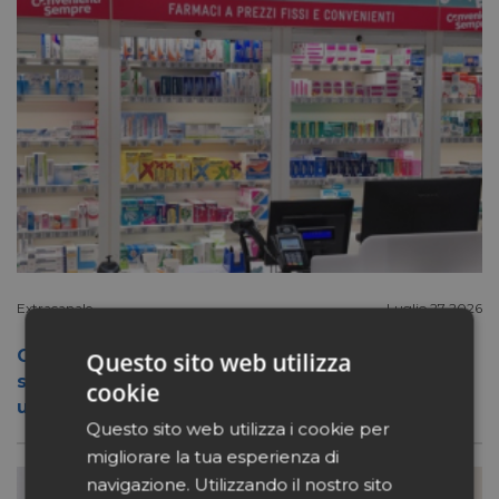
Extracanale
Luglio 27 2026
Conad apre a Firenze il flagship store del
Questo sito web utilizza
suo nuovo format Benessity: sei negozi in
cookie
uno, parafarmacia compresa
Questo sito web utilizza i cookie per
migliorare la tua esperienza di
navigazione. Utilizzando il nostro sito