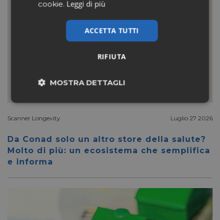
Leggi di più
cookie.
ACCETTA TUTTI
RIFIUTA
MOSTRA DETTAGLI
Necessari
Marketing
Scanner Longevity
Luglio 27 2026
Da Conad solo un altro store della salute?
Non classificati
Molto di più: un ecosistema che semplifica
e informa
Necessari
Marketing
Non classificati