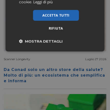
Leggi di più
cookie.
ACCETTA TUTTI
RIFIUTA
MOSTRA DETTAGLI
Necessari
Marketing
Scanner Longevity
Luglio 27 2026
Da Conad solo un altro store della salute?
Non classificati
Molto di più: un ecosistema che semplifica
e informa
Necessari
Marketing
Non classificati