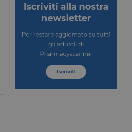
kie.
Iscriviti alla nostra
newsletter
ookie-Script.com per
dei visitatori. È
e-Script.com
Per restare aggiornato su tutti
gli articoli di
e tra umani e bot.
fettuare rapporti
Pharmacyscanner
e tra umani e bot.
fettuare rapporti
Iscriviti
sario
copo di fornire la
SCRIZIONE
so dell'ospite
nziali