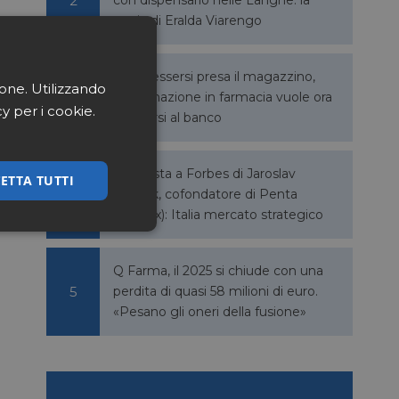
storia di Eralda Viarengo
Dopo essersi presa il magazzino,
ione. Utilizzando
l’automazione in farmacia vuole ora
cy per i cookie.
allargarsi al banco
Intervista a Forbes di Jaroslav
ETTA TUTTI
Haščák, cofondatore di Penta
(Dr.Max): Italia mercato strategico
ssificati
Q Farma, il 2025 si chiude con una
perdita di quasi 58 milioni di euro.
«Pesano gli oneri della fusione»
igazione sulle pagine