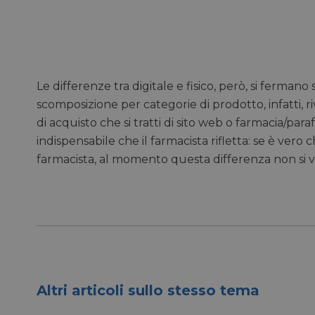
e l'accesso alle aree 
NOME
CookieScriptConse
Le differenze tra digitale e fisico, però, si ferman
scomposizione per categorie di prodotto, infatti, r
__cf_bm
di acquisto che si tratti di sito web o farmacia/par
indispensabile che il farmacista rifletta: se è vero ch
__cf_bm
farmacista, al momento questa differenza non si 
_GRECAPTCHA
NOME
NOME
__Secure-YNID
Altri articoli sullo stesso tema
li_gc