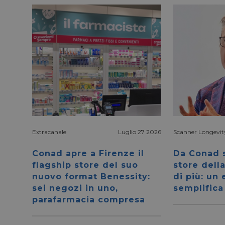
_fbp
bcookie
lidc
YSC
__Secure-ROLLOU
Extracanale
Luglio 27 2026
Scanner Longevit
Conad apre a Firenze il
Da Conad s
VISITOR_INFO1_LIV
flagship store del suo
store dell
nuovo format Benessity:
di più: un
sei negozi in uno,
semplifica
VISITOR_PRIVACY_
parafarmacia compresa