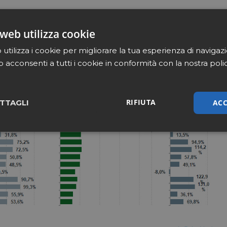
 PER CATEGORIA (VALORI IN MLN DI EURO)
web utilizza cookie
utilizza i cookie per migliorare la tua esperienza di navigaz
b acconsenti a tutti i cookie in conformità con la nostra poli
RIFIUTA
ACC
TTAGLI
sari
Marketing
Non cla
Necessari
Marketing
Non classificati
tribuiscono a rendere fruibile il sito web abilitandone funzionalità di base quali la nav