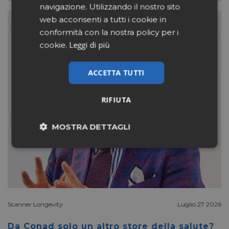
navigazione. Utilizzando il nostro sito
web acconsenti a tutti i cookie in
conformità con la nostra policy per i
Leggi di più
cookie.
ACCETTA TUTTI
RIFIUTA
MOSTRA DETTAGLI
Necessari
Marketing
Non classificati
Scanner Longevity
Luglio 27 2026
Da Conad solo un altro store della salute?