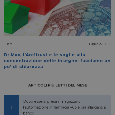
vantag
il sito 
fine di
rapporti
sull'uti
proprio
__cf_bm
29 minuti
Cloudflare Inc.
Questo
56 secondi
.linkedin.com
viene u
per dis
tra uma
Ciò è
Filiera
Luglio 27 2026
vantag
il sito 
fine di
Dr.Max, l’Antitrust e le soglie alla
rapporti
sull'uti
concentrazione delle insegne: facciamo un
proprio
po’ di chiarezza
_GRECAPTCHA
5 mesi 4
Google LLC
Google
settimane
www.google.com
reCAP
impost
cookie
ARTICOLI PIÙ LETTI DEL MESE
necessa
(_GRE
quando
eseguit
scopo d
Dopo essersi presa il magazzino,
la sua a
rischi.
l’automazione in farmacia vuole ora allargarsi al
banco