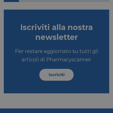
lidc
1 giorno
Microsoft
Iscriviti alla nostra
Corporation
.linkedin.com
newsletter
Per restare aggiornato su tutti gli
YSC
Sessione
Google LLC
.youtube.com
articoli di Pharmacyscanner
Iscriviti
__Secure-ROLLOUT_TOKEN
.youtube.com
5 mesi 4
settimane