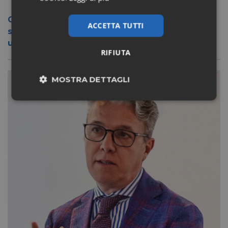
Conad apre a Firenze il flagship store del
ACCETTA TUTTI
suo nuovo format Benessity: sei negozi in
uno, parafarmacia compresa
RIFIUTA
MOSTRA DETTAGLI
Necessari
Marketing
Non classificati
Necessari
Marketing
Non classificati