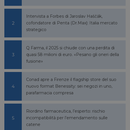
Intervista a Forbes di Jaroslav Haščák,
FORNITORE
NOME
SCADENZA
DESCRIZIONE
/
DOMINIO
cofondatore di Penta (Dr.Max): Italia mercato
strategico
__Secure-
.youtube.com
5 mesi 4
/
FORNITORE
NOME
SCADENZA
YNID
settimane
DOMINIO
li_gc
5 mesi 4
LinkedIn
Q Farma, il 2025 si chiude con una perdita di
settimane
Corporation
.linkedin.com
quasi 58 milioni di euro. «Pesano gli oneri della
fusione»
_fbp
2 mesi 4
Meta Platform Inc.
Conad apre a Firenze il flagship store del suo
settimane
.pharmacyscanner.it
nuovo format Benessity: sei negozi in uno,
parafarmacia compresa
Riordino farmaceutica, l’esperto: rischio
incompatibilità per l’emendamento sulle
bcookie
1 anno
Microsoft
Corporation
catene
.linkedin.com