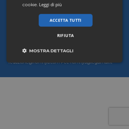
Leggi di più
Cookie policy
cookie.
Accessibilità
ACCETTA TUTTI
Homnya Srl Sede legale ed operativa: Via della
RIFIUTA
Stelletta, 23 – 00186 Roma Sede operativa: Via Luigi
Galvani, 24 – 20124 Milano P.iva e CF: 13026241003
Tel +39 06 45209 715 Email
MOSTRA DETTAGLI
commerciale@homnya.com |
redazione@homnya.com Pec homnya@legalmail.it
Necessari
Marketing
Non classificati
Necessari
Marketing
Non classificati