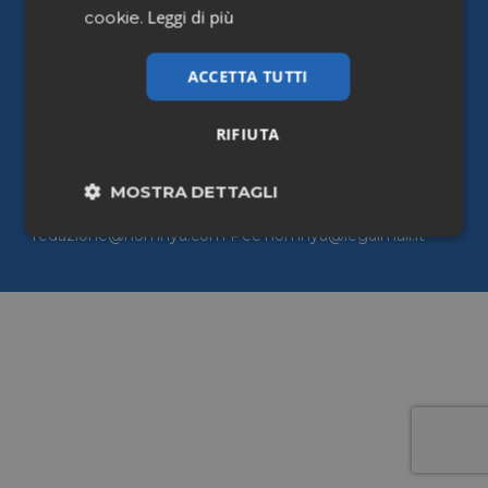
Leggi di più
Cookie policy
cookie.
Accessibilità
ACCETTA TUTTI
Homnya Srl Sede legale ed operativa: Via della
RIFIUTA
Stelletta, 23 – 00186 Roma Sede operativa: Via Luigi
Galvani, 24 – 20124 Milano P.iva e CF: 13026241003
Tel +39 06 45209 715 Email
MOSTRA DETTAGLI
commerciale@homnya.com |
redazione@homnya.com Pec homnya@legalmail.it
Necessari
Marketing
Non classificati
Necessari
Marketing
Non classificati