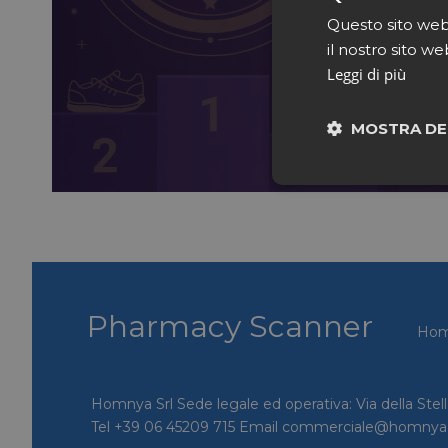
Questo sito web 
il nostro sito we
Leggi di più
MOSTRA DE
Neces
Pharmacy Scanner
Ho
I cookie necessari con
e l'accesso alle aree 
Homnya Srl Sede legale ed operativa: Via della Stel
NOME
Tel +39 06 45209 715 Email commerciale@homny