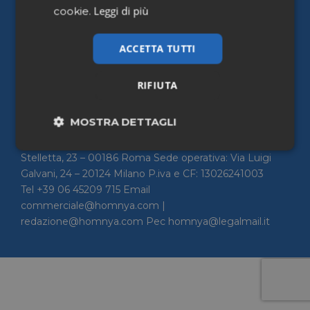
Leggi di più
cookie.
Home
Chi siamo
ACCETTA TUTTI
Contattaci
Privacy Policy
Cookie policy
RIFIUTA
Accessibilità
MOSTRA DETTAGLI
Homnya Srl Sede legale ed operativa: Via della
Necessari
Marketing
Stelletta, 23 – 00186 Roma Sede operativa: Via Luigi
Galvani, 24 – 20124 Milano P.iva e CF: 13026241003
Tel +39 06 45209 715 Email
commerciale@homnya.com |
Non classificati
redazione@homnya.com Pec homnya@legalmail.it
Necessari
Marketing
Non classificati