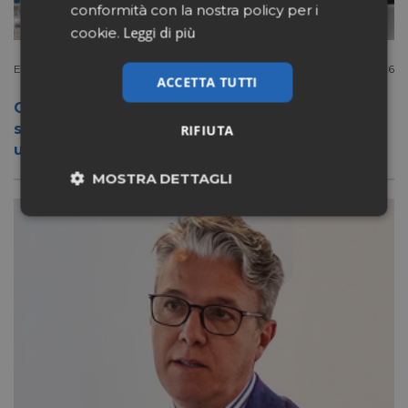
conformità con la nostra policy per i
Leggi di più
cookie.
Extracanale
Luglio 27 2026
ACCETTA TUTTI
Conad apre a Firenze il flagship store del
suo nuovo format Benessity: sei negozi in
RIFIUTA
uno, parafarmacia compresa
MOSTRA DETTAGLI
Necessari
Marketing
Non classificati