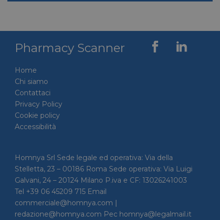
VISITOR_INFO1_LIVE
5 mesi 4
Google LLC
settimane
.youtube.com
Pharmacy Scanner
Home
Chi siamo
Contattaci
Privacy Policy
Cookie policy
Accessibilità
VISITOR_PRIVACY_METADATA
5 mesi 4
YouTube
settimane
.youtube.com
Homnya Srl Sede legale ed operativa: Via della
Stelletta, 23 – 00186 Roma Sede operativa: Via Luigi
Galvani, 24 – 20124 Milano P.iva e CF: 13026241003
Tel +39 06 45209 715 Email
commerciale@homnya.com |
redazione@homnya.com Pec homnya@legalmail.it