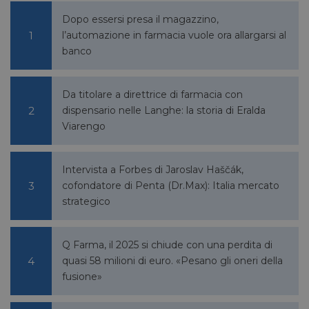
rischi.
Dopo essersi presa il magazzino,
l’automazione in farmacia vuole ora allargarsi al
banco
FORNITORE
NOME
SCADENZA
DESCRIZIONE
/
DOMINIO
Da titolare a direttrice di farmacia con
__Secure-
.youtube.com
5 mesi 4
/
FORNITORE
NOME
SCADENZA
YNID
settimane
dispensario nelle Langhe: la storia di Eralda
DOMINIO
Viarengo
li_gc
5 mesi 4
LinkedIn
settimane
Corporation
.linkedin.com
Intervista a Forbes di Jaroslav Haščák,
cofondatore di Penta (Dr.Max): Italia mercato
strategico
_fbp
2 mesi 4
Meta Platform Inc.
settimane
.pharmacyscanner.it
Q Farma, il 2025 si chiude con una perdita di
quasi 58 milioni di euro. «Pesano gli oneri della
fusione»
bcookie
1 anno
Microsoft