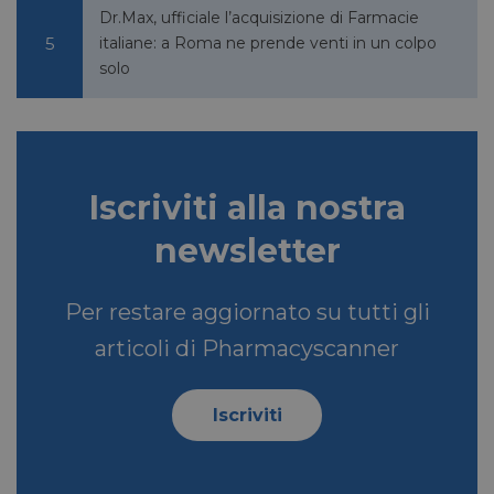
Corporation
Dr.Max, ufficiale l’acquisizione di Farmacie
.linkedin.com
italiane: a Roma ne prende venti in un colpo
solo
lidc
1 giorno
Microsoft
Corporation
.linkedin.com
Iscriviti alla nostra
newsletter
YSC
Sessione
Google LLC
.youtube.com
Per restare aggiornato su tutti gli
articoli di Pharmacyscanner
__Secure-ROLLOUT_TOKEN
.youtube.com
5 mesi 4
settimane
Iscriviti