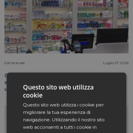
Extracanale
Luglio 27 2026
Conad apre a Firenze il flagship store del
suo nuovo format Benessity: sei negozi in
Questo sito web utilizza
uno, parafarmacia compresa
cookie
Questo sito web utilizza i cookie per
migliorare la tua esperienza di
navigazione. Utilizzando il nostro sito
web acconsenti a tutti i cookie in