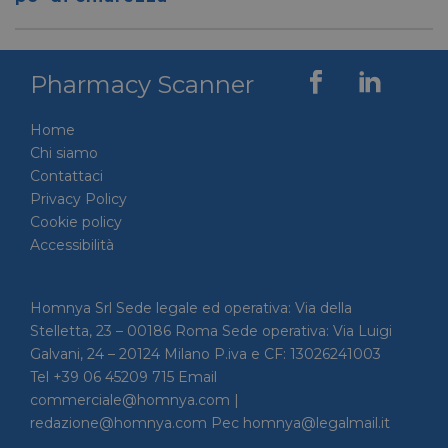
tra uma
Ciò è
vantag
il sito 
fine di
Pharmacy Scanner
rapporti
sull'uti
proprio
Home
__cf_bm
29 minuti
Cloudflare Inc.
Questo
Chi siamo
56 secondi
.linkedin.com
viene u
per dis
Contattaci
tra uma
Ciò è
Privacy Policy
vantag
Cookie policy
il sito 
fine di
Accessibilità
rapporti
sull'uti
proprio
Homnya Srl Sede legale ed operativa: Via della
_GRECAPTCHA
5 mesi 4
Google LLC
Google
settimane
www.google.com
reCAP
Stelletta, 23 – 00186 Roma Sede operativa: Via Luigi
impost
cookie
Galvani, 24 – 20124 Milano P.iva e CF: 13026241003
necessa
Tel +39 06 45209 715 Email
(_GRE
quando
commerciale@homnya.com |
eseguit
redazione@homnya.com Pec homnya@legalmail.it
scopo d
la sua a