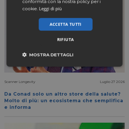
conformità con la nostra policy per i
Leggi di più
cookie.
ACCETTA TUTTI
RIFIUTA
MOSTRA DETTAGLI
Necessari
Marketing
Scanner Longevity
Luglio 27 2026
Non classificati
Da Conad solo un altro store della salute?
Molto di più: un ecosistema che semplifica
e informa