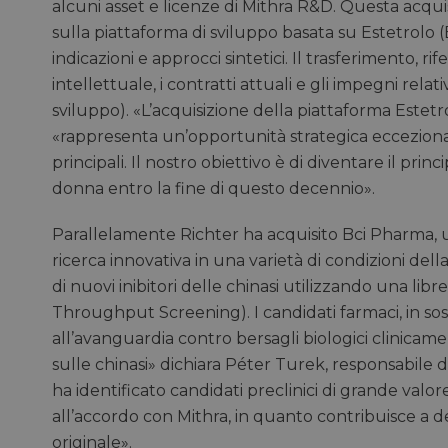
alcuni asset e licenze di Mithra R&D. Questa acquisi
sulla piattaforma di sviluppo basata su Estetrolo 
indicazioni e approcci sintetici. Il trasferimento, r
intellettuale, i contratti attuali e gli impegni relat
sviluppo). «L’acquisizione della piattaforma Est
«rappresenta un’opportunità strategica ecceziona
principali. Il nostro obiettivo è di diventare il pr
donna entro la fine di questo decennio».
Parallelamente Richter ha acquisito Bci Pharma, un
ricerca innovativa in una varietà di condizioni dell
di nuovi inibitori delle chinasi utilizzando una libr
Throughput Screening). I candidati farmaci, in sos
all’avanguardia contro bersagli biologici clinicam
sulle chinasi» dichiara Péter Turek, responsabile 
ha identificato candidati preclinici di grande valo
all’accordo con Mithra, in quanto contribuisce a de
originale».