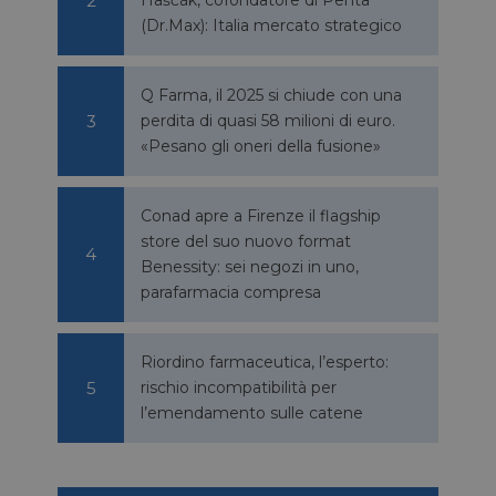
(Dr.Max): Italia mercato strategico
Q Farma, il 2025 si chiude con una
perdita di quasi 58 milioni di euro.
«Pesano gli oneri della fusione»
igazione sulle pagine
kie.
Conad apre a Firenze il flagship
store del suo nuovo format
Benessity: sei negozi in uno,
ookie-Script.com per
dei visitatori. È
parafarmacia compresa
e-Script.com
e tra umani e bot.
Riordino farmaceutica, l’esperto:
fettuare rapporti
rischio incompatibilità per
l’emendamento sulle catene
e tra umani e bot.
fettuare rapporti
sario
copo di fornire la