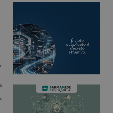
ne
a
to