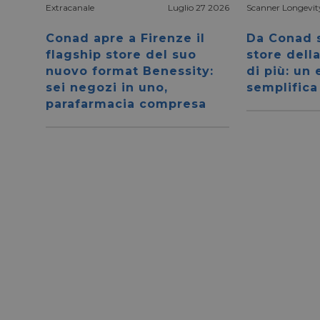
Extracanale
Luglio 27 2026
Scanner Longevit
Conad apre a Firenze il
Da Conad s
flagship store del suo
store dell
nuovo format Benessity:
di più: un
sei negozi in uno,
semplifica
parafarmacia compresa
I cookie necessari con
e l'accesso alle aree 
NOME
CookieScriptConse
__cf_bm
__cf_bm
_GRECAPTCHA