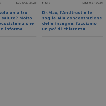
y
Luglio 27 2026
Filiera
Luglio 27 2026
olo un altro
Dr.Max, l’Antitrust e le
a salute? Molto
soglie alla concentrazione
 ecosistema che
delle insegne: facciamo
Necessari
Marketing
Non classificati
 e informa
un po’ di chiarezza
tribuiscono a rendere fruibile il sito web abilitandone funzionalità di base quali la nav
protette del sito. Il sito web non è in grado di funzionare correttamente senza questi coo
/
FORNITORE
SCADENZA
DESCRIZIONE
DOMINIO
nt
5 mesi 3
CookieScript
Questo cookie viene utilizzato dal servizio C
settimane
pharmacyscanner.it
ricordare le preferenze di consenso sui cookie 
necessario che il banner dei cookie di Cooki
funzioni correttamente.
28 minuti
Cloudflare Inc.
Questo cookie viene utilizzato per distinguer
59 secondi
.vimeo.com
Ciò è vantaggioso per il sito Web, al fine di ef
validi sull'utilizzo del proprio sito Web.
29 minuti
Cloudflare Inc.
Questo cookie viene utilizzato per distinguer
56 secondi
.linkedin.com
Ciò è vantaggioso per il sito Web, al fine di ef
validi sull'utilizzo del proprio sito Web.
5 mesi 4
Google LLC
Google reCAPTCHA imposta un cookie neces
settimane
www.google.com
(_GRECAPTCHA) quando viene eseguito allo s