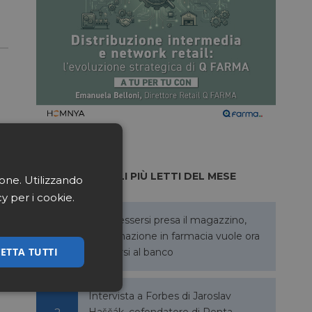
ARTICOLI PIÙ LETTI DEL MESE
ione. Utilizzando
cy per i cookie.
Dopo essersi presa il magazzino,
l’automazione in farmacia vuole ora
ETTA TUTTI
allargarsi al banco
ssificati
Intervista a Forbes di Jaroslav
Haščák, cofondatore di Penta