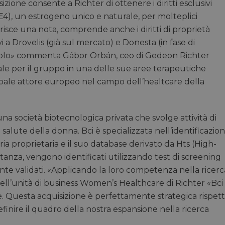
zione consente a Richter di ottenere i diritti esclusivi
(E4), un estrogeno unico e naturale, per molteplici
iferisce una nota, comprende anche i diritti di proprietà
ivi a Drovelis (già sul mercato) e Donesta (in fase di
etrolo» commenta Gábor Orbán, ceo di Gedeon Richter
le per il gruppo in una delle sue aree terapeutiche
incipale attore europeo nel campo dell’healtcare della
a società biotecnologica privata che svolge attività di
a salute della donna. Bci è specializzata nell’identificazio
eria proprietaria e il suo database derivato da Hts (High-
tanza, vengono identificati utilizzando test di screening
ente validati. «Applicando la loro competenza nella ricerc
dell’unità di business Women’s Healthcare di Richter «Bci
re. Questa acquisizione è perfettamente strategica rispet
finire il quadro della nostra espansione nella ricerca