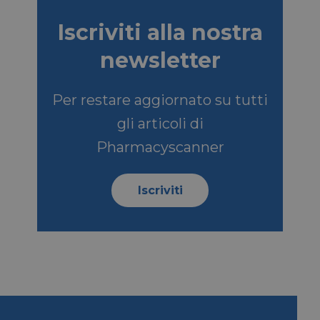
Iscriviti alla nostra
SCRIZIONE
newsletter
so dell'ospite
Per restare aggiornato su tutti
nziali
gli articoli di
a serie di prodotti
Pharmacyscanner
ale da inserzionisti
e di Microsoft MSN
l sito Web tramite i
Iscriviti
e di Microsoft MSN
ento di questo sito
be per tenere
o incorporati.
e per la gestione
izzazione