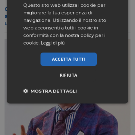
Questo sito web utilizza i cookie per
Conad apre a Firenze il flagship store del
migliorare la tua esperienza di
suo nuovo format Benessity: sei negozi in
navigazione. Utilizzando il nostro sito
uno, parafarmacia compresa
web acconsenti a tutti i cookie in
conformità con la nostra policy per i
Leggi di più
cookie.
ACCETTA TUTTI
RIFIUTA
MOSTRA DETTAGLI
Necessari
Marketing
Non classificati