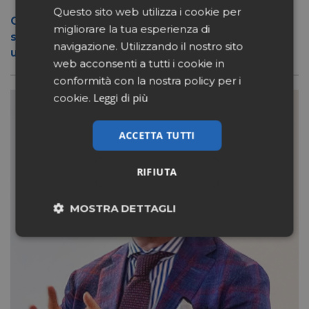
Questo sito web utilizza i cookie per
Conad apre a Firenze il flagship store del
migliorare la tua esperienza di
suo nuovo format Benessity: sei negozi in
navigazione. Utilizzando il nostro sito
uno, parafarmacia compresa
web acconsenti a tutti i cookie in
conformità con la nostra policy per i
Leggi di più
cookie.
ACCETTA TUTTI
RIFIUTA
MOSTRA DETTAGLI
Necessari
Marketing
Non classificati