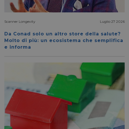
necessa
(_GRE
quando
eseguit
scopo d
Scanner Longevity
Luglio 27 2026
la sua a
rischi.
Da Conad solo un altro store della salute?
Molto di più: un ecosistema che semplifica
e informa
FORNITORE
NOME
SCADENZA
DESCRIZIONE
/
DOMINIO
__Secure-
.youtube.com
5 mesi 4
/
FORNITORE
NOME
SCADENZA
YNID
settimane
DOMINIO
li_gc
5 mesi 4
LinkedIn
settimane
Corporation
.linkedin.com
_fbp
2 mesi 4
Meta Platform Inc.
settimane
.pharmacyscanner.it