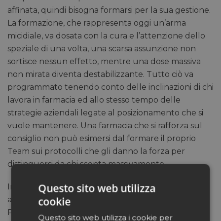
affinata, quindi bisogna formarsi per la sua gestione.
La formazione, che rappresenta oggi un’arma
micidiale, va dosata con la cura e l’attenzione dello
speziale di una volta, una scarsa assunzione non
sortisce nessun effetto, mentre una dose massiva
non mirata diventa destabilizzante. Tutto ciò va
programmato tenendo conto delle inclinazioni di chi
lavora in farmacia ed allo stesso tempo delle
strategie aziendali legate al posizionamento che si
vuole mantenere. Una farmacia che si rafforza sul
consiglio non può esimersi dal formare il proprio
Team sui protocolli che gli danno la forza per
distinguersi da chi sconta massivamente.
Questo sito web utilizza
Infine ritengo ci sia anche un “additivo magico” che,
cookie
a detta dei migliori chef, esalta qualsiasi ricetta: la
Passione. Si proprio la Passione, che in farmacia
Questo sito web utilizza i cookie per