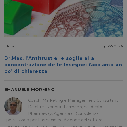
bcookie
1 anno
Microsoft
Corporation
.linkedin.com
Filiera
Luglio 27 2026
Dr.Max, l’Antitrust e le soglie alla
lidc
1 giorno
Microsoft
Corporation
concentrazione delle insegne: facciamo un
.linkedin.com
po’ di chiarezza
EMANUELE MORMINO
YSC
Sessione
Google LLC
.youtube.com
Coach, Marketing e Management Consultant.
Da oltre 15 anni in Farmacia, ha ideato
Pharmaway, Agenzia di Consulenza
specializzata per Farmacie ed Aziende del settore.
__Secure-ROLLOUT_TOKEN
.youtube.com
5 mesi 4
Ha creato e sviluppato percorsi consulenziali e formativi che
settimane