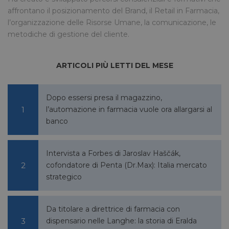
affrontano il posizionamento del Brand, il Retail in Farmacia,
l’organizzazione delle Risorse Umane, la comunicazione, le
metodiche di gestione del cliente.
VISITOR_INFO1_LIVE
5 mesi 4
Google LLC
ARTICOLI PIÙ LETTI DEL MESE
settimane
.youtube.com
Dopo essersi presa il magazzino,
l’automazione in farmacia vuole ora allargarsi al
banco
Intervista a Forbes di Jaroslav Haščák,
cofondatore di Penta (Dr.Max): Italia mercato
strategico
VISITOR_PRIVACY_METADATA
5 mesi 4
YouTube
settimane
.youtube.com
Da titolare a direttrice di farmacia con
dispensario nelle Langhe: la storia di Eralda