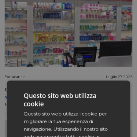
Extracanale
Luglio 27 2026
Conad apre a Firenze il flagship store del
Questo sito web utilizza
suo nuovo format Benessity: sei negozi in
cookie
uno, parafarmacia compresa
Questo sito web utilizza i cookie per
migliorare la tua esperienza di
navigazione. Utilizzando il nostro sito
web acconsenti a tutti i cookie in