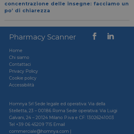
59 secondi
.vimeo.com
viene u
concentrazione delle insegne: facciamo un
per dis
tra uma
po’ di chiarezza
Ciò è
vantag
il sito 
fine di
rapporti
Pharmacy Scanner
sull'uti
proprio
__cf_bm
29 minuti
Cloudflare Inc.
Questo
Home
56 secondi
.linkedin.com
viene u
per dis
Chi siamo
tra uma
Contattaci
Ciò è
vantag
Privacy Policy
il sito 
fine di
Cookie policy
rapporti
Accessibilità
sull'uti
proprio
_GRECAPTCHA
5 mesi 4
Google LLC
Google
settimane
www.google.com
reCAP
Homnya Srl Sede legale ed operativa: Via della
impost
Stelletta, 23 – 00186 Roma Sede operativa: Via Luigi
cookie
necessa
Galvani, 24 – 20124 Milano P.iva e CF: 13026241003
(_GRE
quando
Tel +39 06 45209 715 Email
eseguit
commerciale@homnya.com |
scopo d