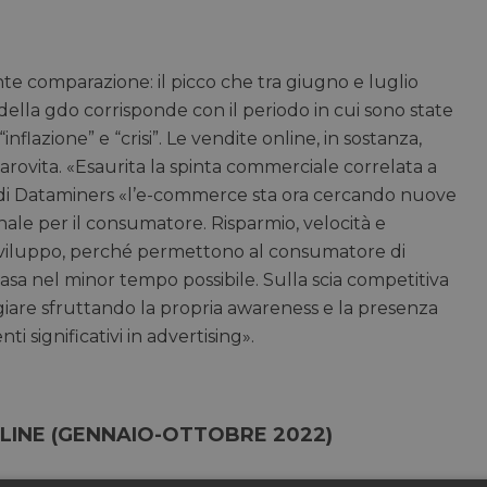
e comparazione: il picco che tra giugno e luglio
 della gdo corrisponde con il periodo in cui sono state
flazione” e “crisi”. Le vendite online, in sostanza,
arovita. «Esaurita la spinta commerciale correlata a
i di Dataminers «l’e-commerce sta ora cercando nuove
nale per il consumatore. Risparmio, velocità e
 sviluppo, perché permettono al consumatore di
 casa nel minor tempo possibile. Sulla scia competitiva
iare sfruttando la propria awareness e la presenza
ti significativi in advertising».
INE (GENNAIO-OTTOBRE 2022)