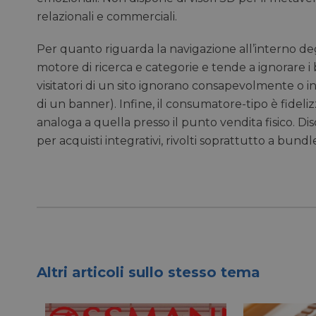
_fbp
relazionali e commerciali.
bcookie
Per quanto riguarda la navigazione all’interno degl
motore di ricerca e categorie e tende a ignorare i
lidc
visitatori di un sito ignorano consapevolmente o 
di un banner). Infine, il consumatore-tipo è fideli
analoga a quella presso il punto vendita fisico. D
YSC
per acquisti integrativi, rivolti soprattutto a bundl
__Secure-ROLLOU
VISITOR_INFO1_LIV
VISITOR_PRIVACY_
Altri articoli sullo stesso tema