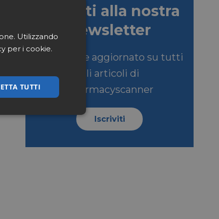
Iscriviti alla nostra
newsletter
ione. Utilizzando
cy per i cookie.
Per restare aggiornato su tutti
gli articoli di
ETTA TUTTI
Pharmacyscanner
ssificati
Iscriviti
igazione sulle pagine
kie.