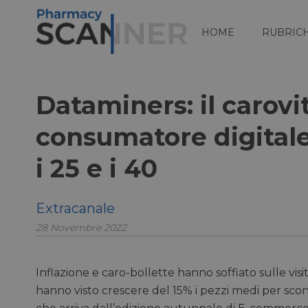
HOME
RUBRIC
Dataminers: il carovit
consumatore digitale
i 25 e i 40
Extracanale
28 Novembre 2022
Inflazione e caro-bollette hanno soffiato sulle vi
hanno visto crescere del 15% i pezzi medi per scon