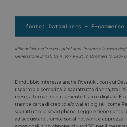
NOME
CookieScriptConse
__cf_bm
Millennials: nati tra tra i primi anni Ottanta e la metà degl
__cf_bm
Generazione Z: nati tra il 1997 e il 2012. Boomers (o Baby boo
_GRECAPTCHA
D’indubbio interesse anche l’identikit con cui Dat
risparmio e comodità: è soprattutto donna, tra i 25 
NOME
mese, alternando equamente fisico e digitale. È u
NOME
__Secure-YNID
tramite carta di credito e/o wallet digitali, come P
soprattutto lo smartphone. Legge e tiene conto del
li_gc
ad acquistare tramite social network e apprezza i
emozionali. Non dispone di visori 3D per il metaver