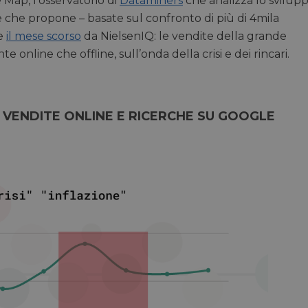
Map, l’osservatorio di
Dataminers
che analizza lo svilup
che propone – basate sul confronto di più di 4mila
te
il mese scorso
da NielsenIQ: le vendite della grande
online che offline, sull’onda della crisi e dei rincari.
VENDITE ONLINE E RICERCHE SU GOOGLE