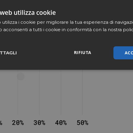
web utilizza cookie
utilizza i cookie per migliorare la tua esperienza di navigaz
b acconsenti a tutti i cookie in conformità con la nostra poli
RIFIUTA
ACC
TTAGLI
sari
Marketing
Non cla
Necessari
Marketing
Non classificati
tribuiscono a rendere fruibile il sito web abilitandone funzionalità di base quali la nav
protette del sito. Il sito web non è in grado di funzionare correttamente senza questi coo