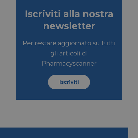
Iscriviti alla nostra
SCRIZIONE
newsletter
so dell'ospite
Per restare aggiornato su tutti
nziali
gli articoli di
a serie di prodotti
Pharmacyscanner
ale da inserzionisti
e di Microsoft MSN
l sito Web tramite i
Iscriviti
e di Microsoft MSN
ento di questo sito
be per tenere
o incorporati.
e per la gestione
izzazione