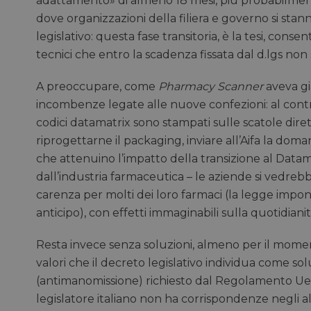
adattamento» di almeno 18 mesi, più probabilmen
dove organizzazioni della filiera e governo si st
legislativo: questa fase transitoria, è la tesi, co
tecnici che entro la scadenza fissata dal d.lgs no
A preoccupare, come
Pharmacy Scanner
aveva gi
incombenze legate alle nuove confezioni: al contrar
codici datamatrix sono stampati sulle scatole dire
riprogettarne il packaging, inviare all’Aifa la dom
che attenuino l’impatto della transizione al Datama
dall’industria farmaceutica – le aziende si vedreb
carenza per molti dei loro farmaci (la legge im
anticipo), con effetti immaginabili sulla quotidianità
Resta invece senza soluzioni, almeno per il momento
valori che il decreto legislativo individua come sol
(antimanomissione) richiesto dal Regolamento Ue 2
legislatore italiano non ha corrispondenze negli a