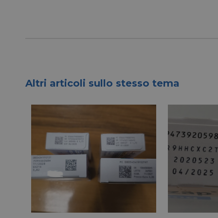
I cookie necessari con
Altri articoli sullo stesso tema
e l'accesso alle aree 
NOME
CookieScriptConse
__cf_bm
__cf_bm
_GRECAPTCHA