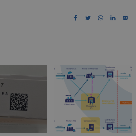
Necessari
Marketing
Non classificati
tribuiscono a rendere fruibile il sito web abilitandone funzionalità di base quali la nav
protette del sito. Il sito web non è in grado di funzionare correttamente senza questi coo
/
FORNITORE
SCADENZA
DESCRIZIONE
DOMINIO
nt
5 mesi 3
CookieScript
Questo cookie viene utilizzato dal servizio C
settimane
pharmacyscanner.it
ricordare le preferenze di consenso sui cookie 
necessario che il banner dei cookie di Cooki
funzioni correttamente.
28 minuti
Cloudflare Inc.
Questo cookie viene utilizzato per distinguer
59 secondi
.vimeo.com
Ciò è vantaggioso per il sito Web, al fine di ef
validi sull'utilizzo del proprio sito Web.
29 minuti
Cloudflare Inc.
Questo cookie viene utilizzato per distinguer
56 secondi
.linkedin.com
Ciò è vantaggioso per il sito Web, al fine di ef
validi sull'utilizzo del proprio sito Web.
5 mesi 4
Google LLC
Google reCAPTCHA imposta un cookie neces
settimane
www.google.com
(_GRECAPTCHA) quando viene eseguito allo s