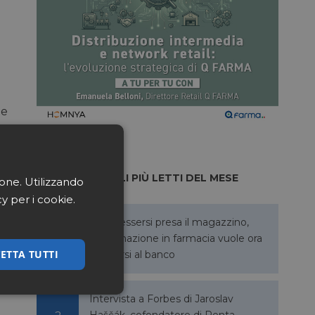
le
ARTICOLI PIÙ LETTI DEL MESE
ione. Utilizzando
cy per i cookie.
Dopo essersi presa il magazzino,
l’automazione in farmacia vuole ora
ETTA TUTTI
allargarsi al banco
ssificati
Intervista a Forbes di Jaroslav
Haščák, cofondatore di Penta