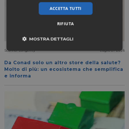
ACCETTA TUTTI
RIFIUTA
MOSTRA DETTAGLI
Scanner Longevity
Luglio 27 2026
Necessari
Marketing
Da Conad solo un altro store della salute?
Molto di più: un ecosistema che semplifica
Non classificati
e informa
Necessari
Marketing
Non classificati
I cookie necessari contribuiscono a rendere fruibile il