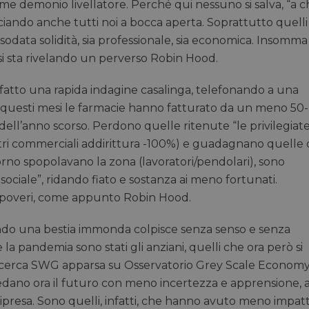
ome demonio livellatore. Perché qui nessuno si salva, “a c
sciando anche tutti noi a bocca aperta. Soprattutto quelli
sodata solidità, sia professionale, sia economica. Insomma
si sta rivelando un perverso Robin Hood.
fatto una rapida indagine casalinga, telefonando a una
e in questi mesi le farmacie hanno fatturato da un meno 50-
dell’anno scorso. Perdono quelle ritenute “le privilegiate
entri commerciali addirittura -100%) e guadagnano quelle 
giorno spopolavano la zona (lavoratori/pendolari), sono
sociale”, ridando fiato e sostanza ai meno fortunati.
ai poveri, come appunto Robin Hood.
sendo una bestia immonda colpisce senza senso e senza
 la pandemia sono stati gli anziani, quelli che ora però si
ricerca SWG apparsa su Osservatorio Grey Scale Econom
vedano ora il futuro con meno incertezza e apprensione, a
ripresa. Sono quelli, infatti, che hanno avuto meno impatt