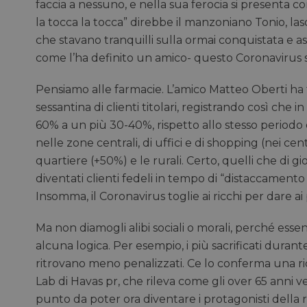
faccia a nessuno, e nella sua ferocia si presenta c
la tocca la tocca” direbbe il manzoniano Tonio, la
che stavano tranquilli sulla ormai conquistata e as
come l’ha definito un amico- questo Coronavirus 
Pensiamo alle farmacie. L’amico Matteo Oberti ha 
sessantina di clienti titolari, registrando così ch
60% a un più 30-40%, rispetto allo stesso periodo 
nelle zone centrali, di uffici e di shopping (nei c
quartiere (+50%) e le rurali. Certo, quelli che di 
diventati clienti fedeli in tempo di “distaccamento 
Insomma, il Coronavirus toglie ai ricchi per dare 
Ma non diamogli alibi sociali o morali, perché es
alcuna logica. Per esempio, i più sacrificati durante
ritrovano meno penalizzati. Ce lo conferma una 
Lab di Havas pr, che rileva come gli over 65 anni 
punto da poter ora diventare i protagonisti della 