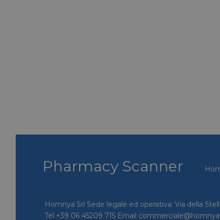
lidc
YSC
__Secure-ROLLOU
VISITOR_INFO1_LIV
VISITOR_PRIVACY_
Pharmacy Scanner
Ho
Homnya Srl Sede legale ed operativa: Via della Stel
Tel +39 06 45209 715 Email commerciale@homny