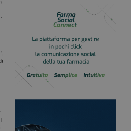
hi
 -
”,
di
y
l
i