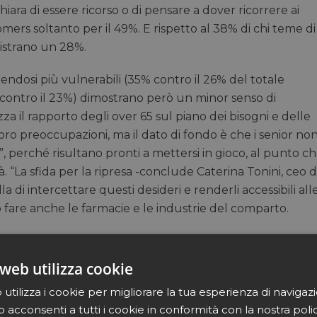
chiara di essere ricorso o di pensare a dover ricorrere ai
omers soltanto per il 49%. E rispetto al 38% di chi teme di
gistrano un 28%.
nendosi più vulnerabili (35% contro il 26% del totale
contro il 23%) dimostrano però un minor senso di
zza il rapporto degli over 65 sul piano dei bisogni e delle
e loro preoccupazioni, ma il dato di fondo è che i senior no
i”, perché risultano pronti a mettersi in gioco, al punto c
tà. “La sfida per la ripresa -conclude Caterina Tonini, ceo d
di intercettare questi desideri e renderli accessibili all
 fare anche le farmacie e le industrie del comparto.
web utilizza cookie
utilizza i cookie per migliorare la tua esperienza di navigaz
b acconsenti a tutti i cookie in conformità con la nostra poli