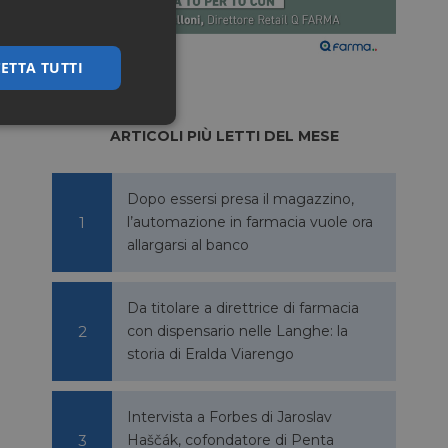
ETTA TUTTI
ssificati
ARTICOLI PIÙ LETTI DEL MESE
Dopo essersi presa il magazzino,
l’automazione in farmacia vuole ora
allargarsi al banco
igazione sulle pagine
Da titolare a direttrice di farmacia
kie.
con dispensario nelle Langhe: la
storia di Eralda Viarengo
ookie-Script.com per
dei visitatori. È
Intervista a Forbes di Jaroslav
e-Script.com
Haščák, cofondatore di Penta