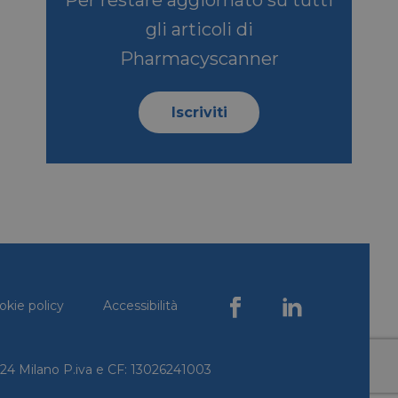
e di Microsoft MSN
ento di questo sito
gli articoli di
Pharmacyscanner
be per tenere
o incorporati.
e per la gestione
Iscriviti
izzazione
be per tenere
er i video di
che determinare se
ndo la nuova o la
Youtube.
emorizzare le scelte
 la loro interazione
so del visitatore
oni sulla privacy,
iano onorate nelle
okie policy
Accessibilità
0124 Milano P.iva e CF: 13026241003