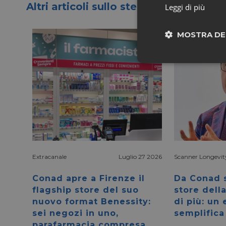
Altri articoli sullo stesso tema
Leggi di più
MOSTRA DE
Neces
I cookie necessari con
Extracanale
Luglio 27 2026
Scanner Longevit
e l'accesso alle aree 
Conad apre a Firenze il
Da Conad s
NOME
flagship store del suo
store dell
CookieScriptConse
nuovo format Benessity:
di più: un
sei negozi in uno,
semplifica
parafarmacia compresa