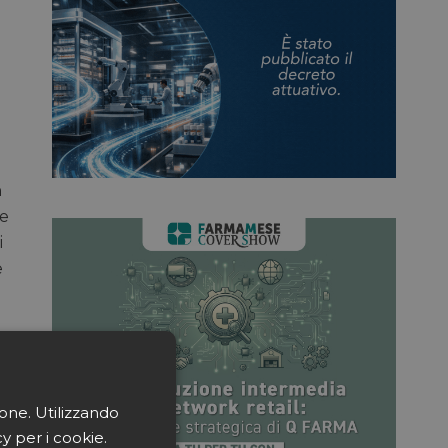
n
he
i
e
ione. Utilizzando
cy per i cookie.