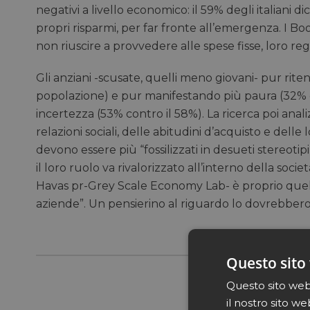
negativi a livello economico: il 59% degli italiani di
propri risparmi, per far fronte all’emergenza. I Bo
non riuscire a provvedere alle spese fisse, loro re
Gli anziani -scusate, quelli meno giovani- pur rite
popolazione) e pur manifestando più paura (32% 
incertezza (53% contro il 58%). La ricerca poi anali
relazioni sociali, delle abitudini d’acquisto e dell
devono essere più “fossilizzati in desueti stereotip
il loro ruolo va rivalorizzato all’interno della socie
Havas pr-Grey Scale Economy Lab- è proprio quella 
aziende”. Un pensierino al riguardo lo dovrebbero
Questo sito 
Questo sito web 
il nostro sito we