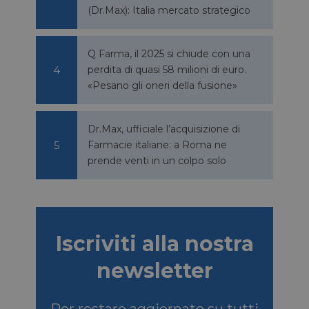
(Dr.Max): Italia mercato strategico
e tra umani e bot.
fettuare rapporti
Q Farma, il 2025 si chiude con una
e tra umani e bot.
fettuare rapporti
perdita di quasi 58 milioni di euro.
«Pesano gli oneri della fusione»
sario
copo di fornire la
Dr.Max, ufficiale l’acquisizione di
Farmacie italiane: a Roma ne
SCRIZIONE
prende venti in un colpo solo
so dell'ospite
nziali
Iscriviti alla nostra
a serie di prodotti
ale da inserzionisti
newsletter
e di Microsoft MSN
l sito Web tramite i
Per restare aggiornato su tutti