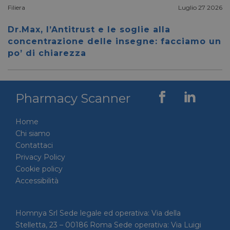
Filiera
Luglio 27 2026
__cf_bm
28 minuti
Cloudflare Inc.
Questo
59 secondi
.vimeo.com
viene u
per dis
Dr.Max, l’Antitrust e le soglie alla
tra uma
concentrazione delle insegne: facciamo un
Ciò è
vantag
po’ di chiarezza
il sito 
fine di
rapporti
sull'uti
proprio
Pharmacy Scanner
__cf_bm
29 minuti
Cloudflare Inc.
Questo
56 secondi
.linkedin.com
viene u
per dis
Home
tra uma
Ciò è
Chi siamo
vantag
il sito 
Contattaci
fine di
Privacy Policy
rapporti
sull'uti
Cookie policy
proprio
Accessibilità
_GRECAPTCHA
5 mesi 4
Google LLC
Google
settimane
www.google.com
reCAP
impost
cookie
Homnya Srl Sede legale ed operativa: Via della
necessa
(_GRE
Stelletta, 23 – 00186 Roma Sede operativa: Via Luigi
quando