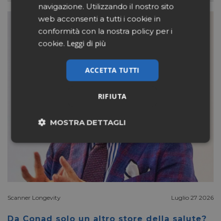
navigazione. Utilizzando il nostro sito
web acconsenti a tutti i cookie in
conformità con la nostra policy per i
Leggi di più
cookie.
ACCETTA TUTTI
RIFIUTA
MOSTRA DETTAGLI
Necessari
Marketing
Non classificati
Scanner Longevity
Luglio 27 2026
Da Conad solo un altro store della salute?