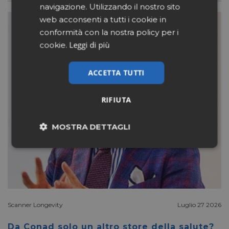
navigazione. Utilizzando il nostro sito
web acconsenti a tutti i cookie in
conformità con la nostra policy per i
Leggi di più
cookie.
ACCETTA TUTTI
RIFIUTA
MOSTRA DETTAGLI
Necessari
Marketing
Non classificati
Scanner Longevity
Luglio 27 2026
Da Conad solo un altro store della salute?