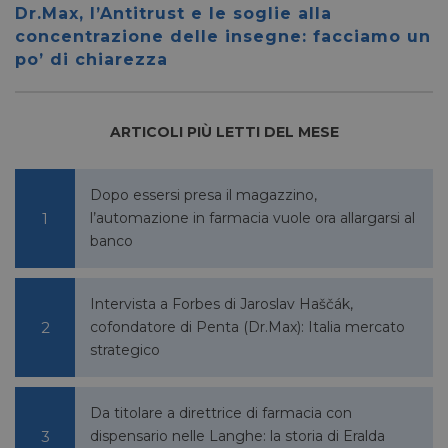
settimane
Dr.Max, l’Antitrust e le soglie alla
concentrazione delle insegne: facciamo un
po’ di chiarezza
VISITOR_INFO1_LIVE
5 mesi 4
Google LLC
ARTICOLI PIÙ LETTI DEL MESE
settimane
.youtube.com
Dopo essersi presa il magazzino,
l’automazione in farmacia vuole ora allargarsi al
banco
Intervista a Forbes di Jaroslav Haščák,
cofondatore di Penta (Dr.Max): Italia mercato
strategico
VISITOR_PRIVACY_METADATA
5 mesi 4
YouTube
settimane
.youtube.com
Da titolare a direttrice di farmacia con
dispensario nelle Langhe: la storia di Eralda