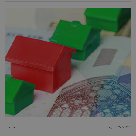
bcookie
1 anno
Microsoft
Corporation
.linkedin.com
lidc
1 giorno
Microsoft
Corporation
.linkedin.com
YSC
Sessione
Google LLC
.youtube.com
Filiera
Luglio 27 2026
__Secure-ROLLOUT_TOKEN
.youtube.com
5 mesi 4