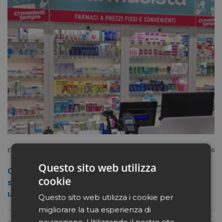
Extracanale
Luglio 27 2026
Questo sito web utilizza
Conad apre a Firenze il flagship store del
cookie
suo nuovo format Benessity: sei negozi in
uno, parafarmacia compresa
Questo sito web utilizza i cookie per
migliorare la tua esperienza di