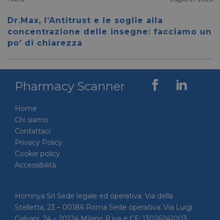
__cf_bm
28 minuti
Cloudflare Inc.
Questo
59 secondi
.vimeo.com
viene u
Dr.Max, l’Antitrust e le soglie alla
per dis
tra uma
concentrazione delle insegne: facciamo un
Ciò è
po’ di chiarezza
vantag
il sito 
fine di
rapporti
sull'uti
proprio
Pharmacy Scanner
__cf_bm
29 minuti
Cloudflare Inc.
Questo
56 secondi
.linkedin.com
viene u
per dis
Home
tra uma
Ciò è
Chi siamo
vantag
Contattaci
il sito 
fine di
Privacy Policy
rapporti
Cookie policy
sull'uti
proprio
Accessibilità
_GRECAPTCHA
5 mesi 4
Google LLC
Google
settimane
www.google.com
reCAP
impost
cookie
Homnya Srl Sede legale ed operativa: Via della
necessa
Stelletta, 23 – 00186 Roma Sede operativa: Via Luigi
(_GRE
quando
Galvani, 24 – 20124 Milano P.iva e CF: 13026241003