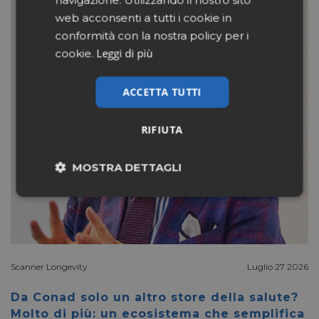
navigazione. Utilizzando il nostro sito
web acconsenti a tutti i cookie in
conformità con la nostra policy per i
Leggi di più
cookie.
ACCETTA TUTTI
RIFIUTA
MOSTRA DETTAGLI
Necessari
Marketing
Non classificati
Scanner Longevity
Luglio 27 2026
Da Conad solo un altro store della salute?
Molto di più: un ecosistema che semplifica