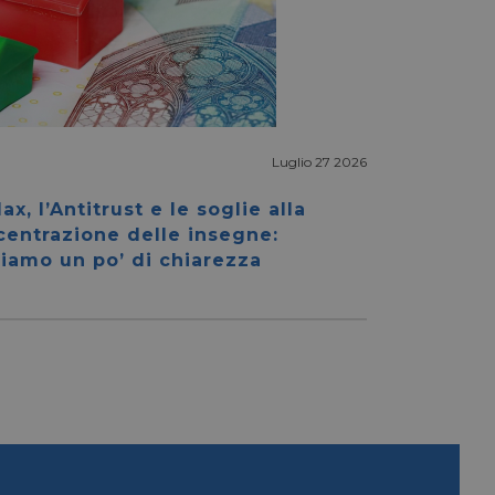
Luglio 27 2026
igazione sulle pagine
kie.
ax, l’Antitrust e le soglie alla
centrazione delle insegne:
iamo un po’ di chiarezza
ookie-Script.com per
dei visitatori. È
e-Script.com
e tra umani e bot.
fettuare rapporti
e tra umani e bot.
fettuare rapporti
sario