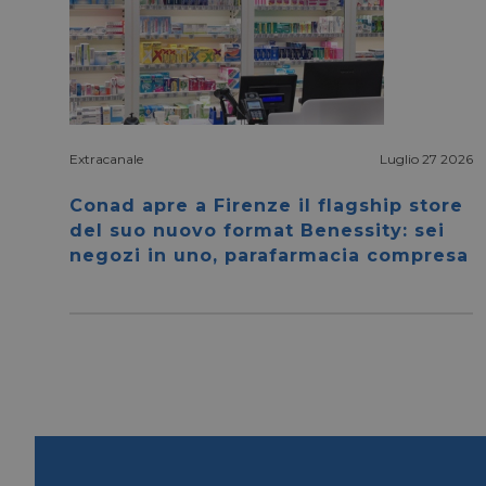
Extracanale
Luglio 27 2026
I cookie necessari con
e l'accesso alle aree 
Conad apre a Firenze il flagship store
del suo nuovo format Benessity: sei
NOME
negozi in uno, parafarmacia compresa
CookieScriptConse
__cf_bm
__cf_bm
_GRECAPTCHA