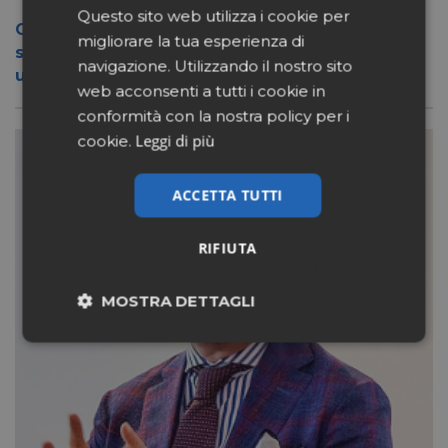
Questo sito web utilizza i cookie per
Conad apre a Firenze il flagship store del
migliorare la tua esperienza di
suo nuovo format Benessity: sei negozi in
navigazione. Utilizzando il nostro sito
uno, parafarmacia compresa
web acconsenti a tutti i cookie in
conformità con la nostra policy per i
Leggi di più
cookie.
ACCETTA TUTTI
RIFIUTA
MOSTRA DETTAGLI
Necessari
Marketing
Non classificati