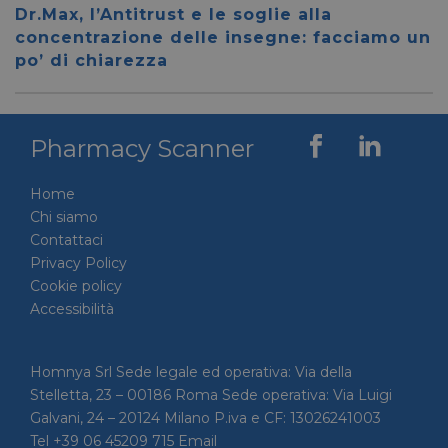
__cf_bm
28 minuti
Cloudflare Inc.
Questo
Dr.Max, l’Antitrust e le soglie alla
59 secondi
.vimeo.com
viene u
per dis
concentrazione delle insegne: facciamo un
tra uma
po’ di chiarezza
Ciò è
vantag
il sito 
fine di
rapporti
sull'uti
Pharmacy Scanner
proprio
__cf_bm
29 minuti
Cloudflare Inc.
Questo
56 secondi
.linkedin.com
viene u
Home
per dis
tra uma
Chi siamo
Ciò è
Contattaci
vantag
il sito 
Privacy Policy
fine di
rapporti
Cookie policy
sull'uti
Accessibilità
proprio
_GRECAPTCHA
5 mesi 4
Google LLC
Google
settimane
www.google.com
reCAP
impost
Homnya Srl Sede legale ed operativa: Via della
cookie
Stelletta, 23 – 00186 Roma Sede operativa: Via Luigi
necessa
(_GRE
Galvani, 24 – 20124 Milano P.iva e CF: 13026241003
quando
eseguit
Tel +39 06 45209 715 Email