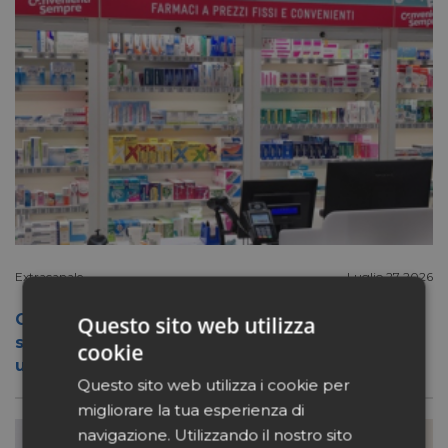
Extracanale
Luglio 27 2026
Conad apre a Firenze il flagship store del
Questo sito web utilizza
suo nuovo format Benessity: sei negozi in
cookie
uno, parafarmacia compresa
Questo sito web utilizza i cookie per
migliorare la tua esperienza di
navigazione. Utilizzando il nostro sito