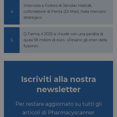
Intervista a Forbes di Jaroslav Haščák,
cofondatore di Penta (Dr.Max): Italia mercato
strategico
Q Farma, il 2025 si chiude con una perdita di
VISITOR_PRIVACY_METADATA
5 mesi 4
YouTube
settimane
.youtube.com
quasi 58 milioni di euro. «Pesano gli oneri della
fusione»
Iscriviti alla nostra
newsletter
Per restare aggiornato su tutti gli
articoli di Pharmacyscanner