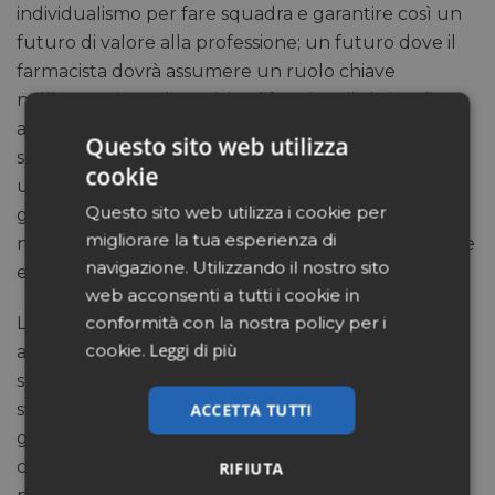
individualismo per fare squadra e garantire così un
futuro di valore alla professione; un futuro dove il
farmacista dovrà assumere un ruolo chiave
nell’erogazione di servizi polifunzionali al cittadino,
affidandosi alla propria cooperativa che grazie alla
Questo sito web utilizza
sua struttura e organizzazione è in grado di offrire
cookie
un notevole supporto al sistema delle farmacie,
Questo sito web utilizza i cookie per
garantendone un ruolo da protagonista
migliorare la tua esperienza di
nell’erogazione di servizi per la tutela del benessere
navigazione. Utilizzando il nostro sito
e della salute.
web acconsenti a tutti i cookie in
conformità con la nostra policy per i
La Convention è stata chiusa dall’intervento
Leggi di più
cookie.
appassionato del presidente Losio che, prendendo
spunto degli interventi precedenti, ha ricordato le
sfide che attendono la categoria e la funzione di
ACCETTA TUTTI
garanzia e tutela per la tenuta dell’intero sistema,
che solo una cooperativa forte e coesa come Cef
RIFIUTA