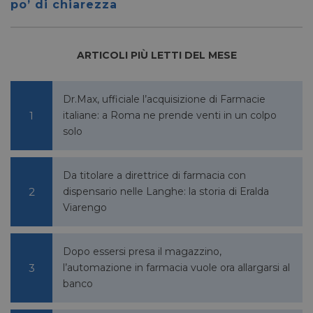
po’ di chiarezza
ARTICOLI PIÙ LETTI DEL MESE
YSC
Sessione
Google LLC
.youtube.com
Dr.Max, ufficiale l’acquisizione di Farmacie
italiane: a Roma ne prende venti in un colpo
__Secure-ROLLOUT_TOKEN
.youtube.com
5 mesi 4
solo
settimane
Da titolare a direttrice di farmacia con
dispensario nelle Langhe: la storia di Eralda
Viarengo
VISITOR_INFO1_LIVE
5 mesi 4
Google LLC
settimane
.youtube.com
Dopo essersi presa il magazzino,
l’automazione in farmacia vuole ora allargarsi al
banco