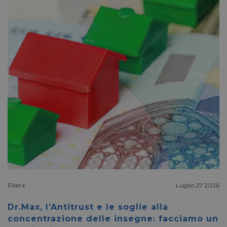
li_gc
5 mesi 4
LinkedIn
settimane
Corporation
.linkedin.com
_fbp
2 mesi 4
Meta Platform Inc.
settimane
.pharmacyscanner.it
bcookie
1 anno
Microsoft
Corporation
.linkedin.com
Filiera
Luglio 27 2026
lidc
1 giorno
Dr.Max, l’Antitrust e le soglie alla
Microsoft
Corporation
concentrazione delle insegne: facciamo un
.linkedin.com